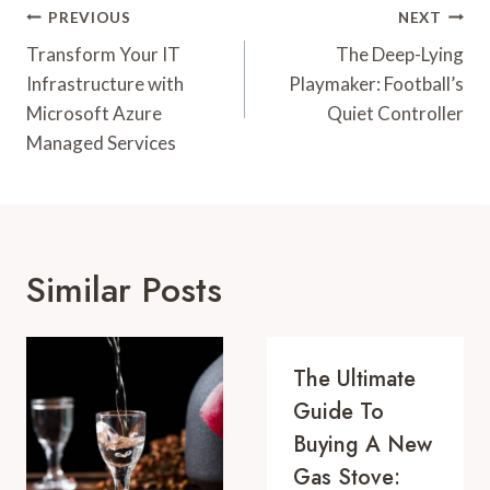
Post
PREVIOUS
NEXT
Navigation
Transform Your IT
The Deep-Lying
Infrastructure with
Playmaker: Football’s
Microsoft Azure
Quiet Controller
Managed Services
Similar Posts
The Ultimate
Guide To
Buying A New
Gas Stove: